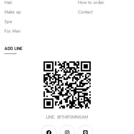
Hair
How to order
Make up
Contact
Spa
For Men
ADD LINE
LINE: @THIPSMNGAM